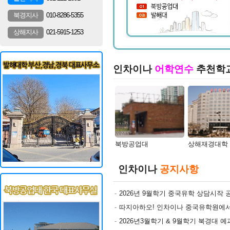
010-8286-5355
북경지사
021-5915-1253
상해지사
인차이나
어학연수
추천학
북방공업대
상해재경대학
인차이나
공지사항
2026년 9월학기 중국유학 상담시작 
따지아하오! 인차이나 중국유학원에서 유투브채널을 개
2026년3월학기 & 9월학기 북경대 예과반 모집