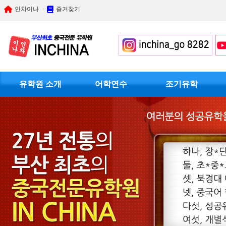
인차이나
즐겨찾기
유학원 소개
어학연수
조기유학